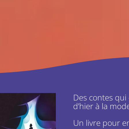
Des contes qui 
d’hier à la mod
Un livre pour e