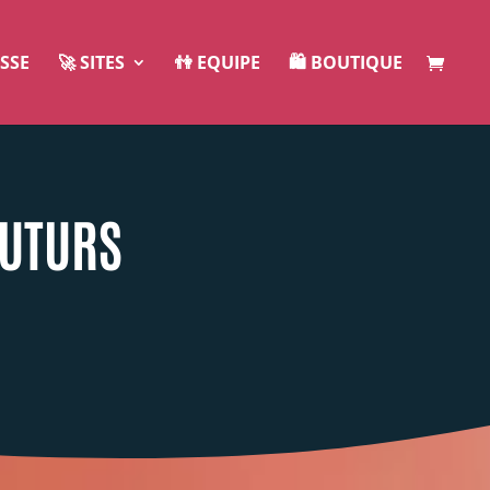
ESSE
🚀 SITES
👫 EQUIPE
🛍️ BOUTIQUE
FUTURS