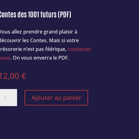
Contes des 1001 futurs (PDF)
Vous allez prendre grand plaisir à
découvrir les Contes. Mais si votre
trésorerie n’est pas féérique,
contactez-
nous
. On vous enverra le PDF.
12,00
€
quantité
Ajouter au panier
de
Contes
des
1001
futurs