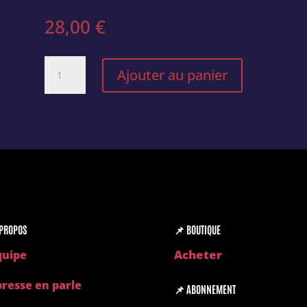
28,00
€
quantité
Ajouter au panier
de
Contes
des
1001
futurs
PROPOS
📌
BOUTIQUE
Acheter
quipe
presse en parle
📌
ABONNEMENT