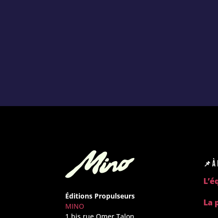
📌
À 
L’é
Éditions Propulseurs
La 
MINO
1 bis rue Omer Talon