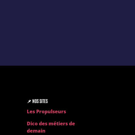
(PDF)
📌
NOS SITES
Les Propulseurs
Dico des métiers de
demain