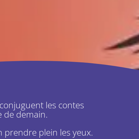
conjuguent les contes
e de demain.
n prendre plein les yeux.