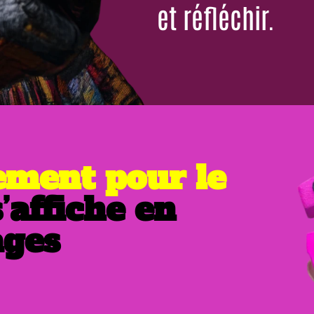
et réfléchir.
ement pour le
’affiche en
ages