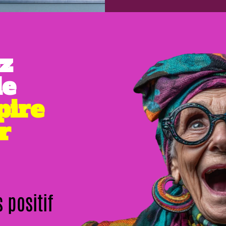
z
de
pire
r
 positif