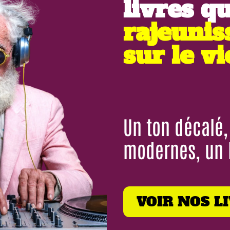
livres qu
rajeunis
sur le v
Un ton décalé, 
modernes, un b
VOIR NOS L