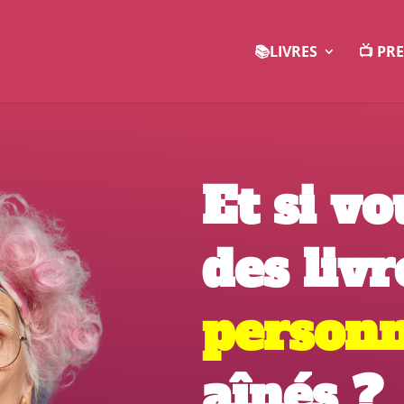
📚LIVRES
📺 PR
Et si vo
des livr
personn
aînés ?