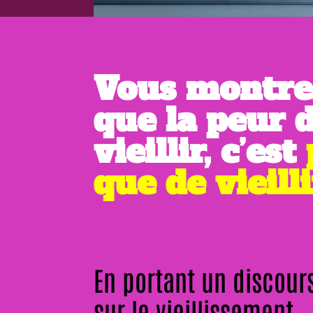
Vous montre
que la peur 
vieillir, c’est
que de vieilli
En portant un discours
sur le vieillissement.