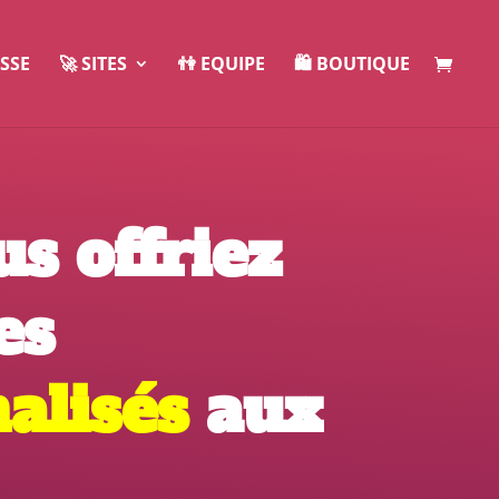
ESSE
🚀 SITES
👫 EQUIPE
🛍️ BOUTIQUE
us offriez
es
alisés
aux