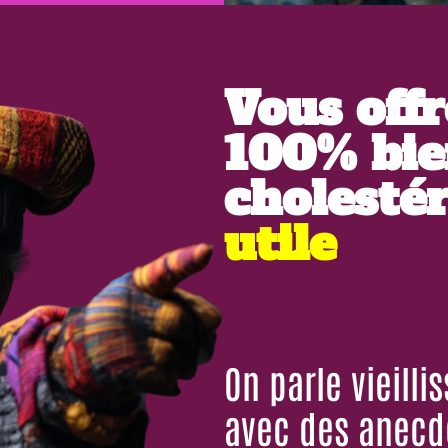
Vous off
100% bie
cholestér
utile
On parle vieill
avec des anecdo