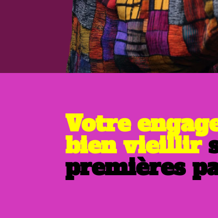
Votre engag
bien vieillir
s
premières p