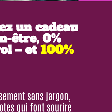
rez un cadeau
n-être, 0%
ol – et
100%
issement sans jargon,
tes qui font sourire