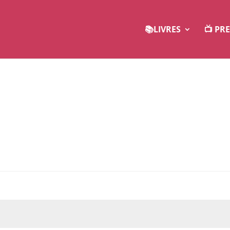
📚LIVRES
📺 PR