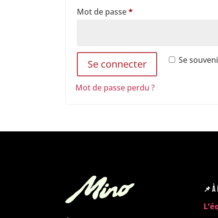
Obligatoire
Mot de passe
*
Se souveni
Se connecter
Mot de passe perdu ?
📌
À 
L’é