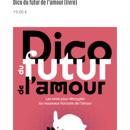
Dico du futur de l’amour (livre)
19,00
€