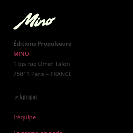
Éditions Propulseurs
MINO
1 bis rue Omer Talon
75011 Paris – FRANCE
📌
À propos
L’é
quipe
La presse en parle