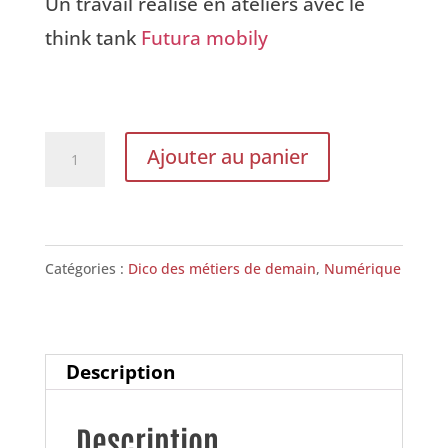
Un travail réalisé en ateliers avec le
think tank
Futura mobily
quantité
Ajouter au panier
de
Transportez-
nous
Catégories :
Dico des métiers de demain
,
Numérique
Description
Description