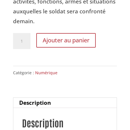
activités, fonctions, armes et situations
auxquelles le soldat sera confronté
demain.
quantité
Ajouter au panier
de
Soldat
du
Catégorie :
Numérique
futur
(
Numérique
Description
)
Description