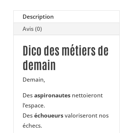
de
demain
Description
(livre)
Avis (0)
Dico des métiers de
demain
Demain,
Des
aspironautes
nettoieront
l’espace.
Des
échoueurs
valoriseront nos
échecs.