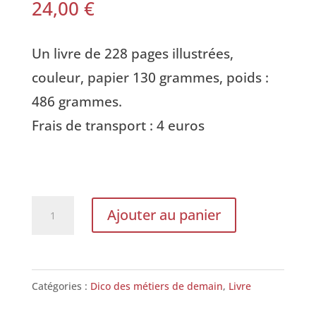
24,00
€
Un livre de 228 pages illustrées,
couleur, papier 130 grammes, poids :
486 grammes.
Frais de transport : 4 euros
quantité
Ajouter au panier
de
Dico
des
Catégories :
Dico des métiers de demain
,
Livre
métiers